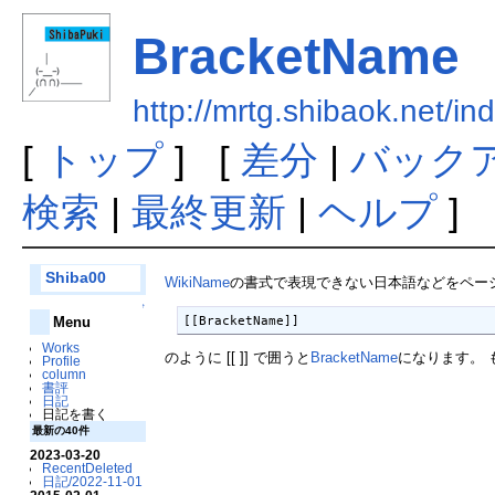
BracketName
http://mrtg.shibaok.net/
[
トップ
] [
差分
|
バック
検索
|
最終更新
|
ヘルプ
]
Shiba00
WikiName
の書式で表現できない日本語などをペー
↑
[[BracketName]] 
Menu
Works
のように [[ ]] で囲うと
BracketName
になります。 
Profile
column
書評
日記
日記を書く
最新の40件
2023-03-20
RecentDeleted
日記/2022-11-01