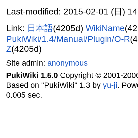
Last-modified: 2015-02-01 (日) 14
Link:
日本語
(4205d)
WikiName
(4
PukiWiki/1.4/Manual/Plugin/O-R
(
Z
(4205d)
Site admin:
anonymous
PukiWiki 1.5.0
Copyright © 2001-20
Based on "PukiWiki" 1.3 by
yu-ji
. Pow
0.005 sec.