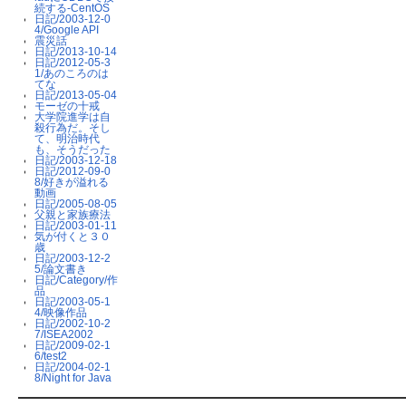
続する-CentOS
日記/2003-12-0
4/Google API
震災話
日記/2013-10-14
日記/2012-05-3
1/あのころのは
てな
日記/2013-05-04
モーゼの十戒
大学院進学は自
殺行為だ。そし
て、明治時代
も、そうだった
日記/2003-12-18
日記/2012-09-0
8/好きが溢れる
動画
日記/2005-08-05
父親と家族療法
日記/2003-01-11
気が付くと３０
歳
日記/2003-12-2
5/論文書き
日記/Category/作
品
日記/2003-05-1
4/映像作品
日記/2002-10-2
7/ISEA2002
日記/2009-02-1
6/test2
日記/2004-02-1
8/Night for Java