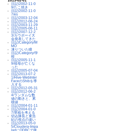
2015-02-01
日記/2002-11-0
9/たこ焼き
日記/2002-11-0
7/es
日記/2003-12-04
日記/2012-06-24
日記/2003-11-29
日記/2005-06-11
日記/2007-12-2
3/カウボーイ大
会発表してきた
日記/Category/M
MO
凍りついた瞳
日記/Category/学
校
日記/2005-11-1
9/祖母が亡くな
った
日記/2005-07-04
日記/2013-07-2
1/Hive-WebInter
FaceのShibを導
入する
日記/2012-05-31
日記/2012-06-2
4/ランダムな数
値の動きと、累
積値
日記/2004-01-11
日記/2004-01-0
7/草稿を考える
切込隊長と東浩
紀の視点の違い
日記/2013-05-0
5/Cloudera-Impa
ladにODBCで接