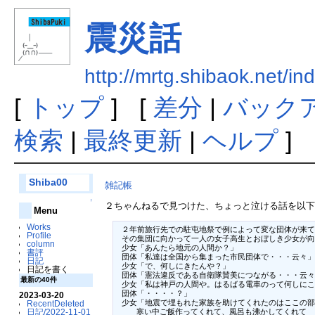
震災話
http://mrtg.shibaok.n
[
トップ
] [
差分
|
バック
検索
|
最終更新
|
ヘルプ
]
Shiba00
雑記帳
↑
２ちゃんねるで見つけた、ちょっと泣ける話を以
Menu
Works
 ２年前旅行先での駐屯地祭で例によって変な団体が来て
Profile
 その集団に向かって一人の女子高生とおぼしき少女が向
column
 少女「あんたら地元の人間か？」

書評
 団体「私達は全国から集まった市民団体で・・・云々」

日記
 少女「で、何しにきたんや？」

日記を書く
 団体「憲法違反である自衛隊賛美につながる・・・云々
最新の40件
 少女「私は神戸の人間や。はるばる電車のって何しにこ
 団体「・・・・？」

2023-03-20
 少女「地震で埋もれた家族を助けてくれたのはここの部
RecentDeleted
日記/2022-11-01
    寒い中ご飯作ってくれて、風呂も沸かしてくれて
