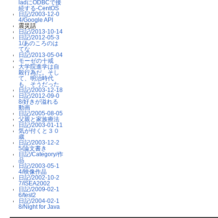
ladにODBCで接
続する-CentOS
日記/2003-12-0
4/Google API
震災話
日記/2013-10-14
日記/2012-05-3
1/あのころのは
てな
日記/2013-05-04
モーゼの十戒
大学院進学は自
殺行為だ。そし
て、明治時代
も、そうだった
日記/2003-12-18
日記/2012-09-0
8/好きが溢れる
動画
日記/2005-08-05
父親と家族療法
日記/2003-01-11
気が付くと３０
歳
日記/2003-12-2
5/論文書き
日記/Category/作
品
日記/2003-05-1
4/映像作品
日記/2002-10-2
7/ISEA2002
日記/2009-02-1
6/test2
日記/2004-02-1
8/Night for Java