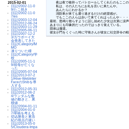
2015-02-01
    夜は夜で槍持ってパトロールしてくれたのもここの
日記/2002-11-0
    私は、その人たちにお礼を言いに来たんや。

9/たこ焼き
    あんたらにわかるか？

日記/2002-11-0
    消防車が来ても通り過ぎるだけの絶望感が。

7/es
    でもここの人らは歩いて来てくれはったんや・・・
日記/2003-12-04
 最初、怒鳴り散らすように話し始めた少女は次第に涙声
日記/2012-06-24
 あまりにも印象的だったのではっきり覚えている。

日記/2003-11-29
 団体は撤退。

日記/2005-06-11
 彼女が門をくぐった時に守衛さんが彼女に社交辞令の
日記/2007-12-2
3/カウボーイ大
会発表してきた
日記/Category/M
MO
凍りついた瞳
日記/Category/学
校
日記/2005-11-1
9/祖母が亡くな
った
日記/2005-07-04
日記/2013-07-2
1/Hive-WebInter
FaceのShibを導
入する
日記/2012-05-31
日記/2012-06-2
4/ランダムな数
値の動きと、累
積値
日記/2004-01-11
日記/2004-01-0
7/草稿を考える
切込隊長と東浩
紀の視点の違い
日記/2013-05-0
5/Cloudera-Impa