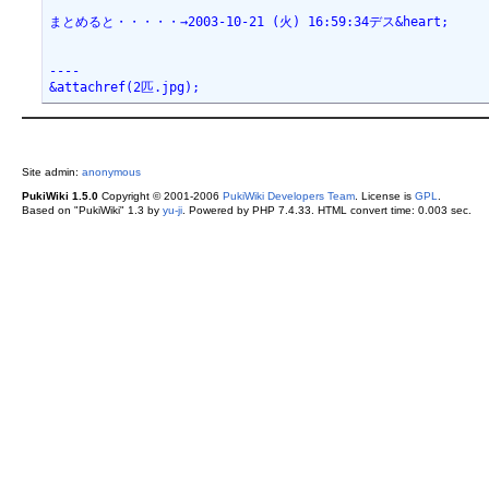
まとめると・・・・・→2003-10-21 (火) 16:59:34デス&heart;

----

&attachref(2匹.jpg);
Site admin:
anonymous
PukiWiki 1.5.0
Copyright © 2001-2006
PukiWiki Developers Team
. License is
GPL
.
Based on "PukiWiki" 1.3 by
yu-ji
. Powered by PHP 7.4.33. HTML convert time: 0.003 sec.