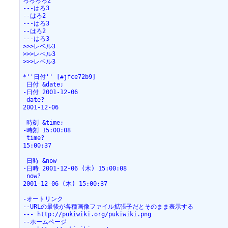
ろろろろ2

---はろ3

--はろ2

---はろ3

--はろ2

---はろ3

>>>レベル3

>>>レベル3

>>>レベル3

*''日付'' [#jfce72b9]

 日付 &date;

-日付 2001-12-06

 date?

2001-12-06

 時刻 &time;

-時刻 15:00:08

 time?

15:00:37

 日時 &now

-日時 2001-12-06 (木) 15:00:08

 now?

2001-12-06 (木) 15:00:37

-オートリンク

--URLの最後が各種画像ファイル拡張子だとそのまま表示する

--- http://pukiwiki.org/pukiwiki.png

--ホームページ
