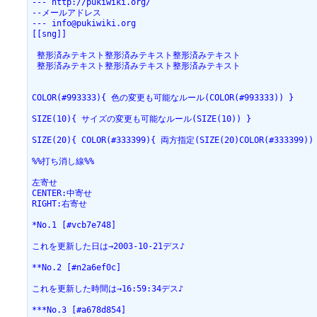
--- http://pukiwiki.org/

--メールアドレス

--- info@pukiwiki.org

[[sng]]

 整形済みテキスト整形済みテキスト整形済みテキスト

 整形済みテキスト整形済みテキスト整形済みテキスト

COLOR(#993333){ 色の変更も可能なルール(COLOR(#993333)) }

SIZE(10){ サイズの変更も可能なルール(SIZE(10)) }

SIZE(20){ COLOR(#333399){ 両方指定(SIZE(20)COLOR(#333399)) 
%%打ち消し線%%

左寄せ

CENTER:中寄せ

RIGHT:右寄せ

*No.1 [#vcb7e748]

これを更新した日は→2003-10-21デス♪

**No.2 [#n2a6ef0c]

これを更新した時間は→16:59:34デス♪

***No.3 [#a678d854]
