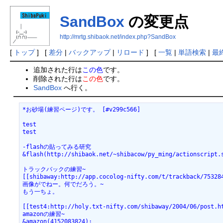
SandBox
の変更点
http://mrtg.shibaok.net/index.php?SandBox
[
トップ
] [
差分
|
バックアップ
|
リロード
] [
一覧
|
単語検索
|
最
追加された行は
この色
です。
削除された行は
この色
です。
SandBox
へ行く。
*お砂場(練習ページ)です。 [#v299c566]

test

test

-flashの貼ってみる研究

&flash(http://shibaok.net/~shibacow/py_ming/actionscript.s
トラックバックの練習~

[[shibaway:http://app.cocolog-nifty.com/t/trackback/753284
画像がでねー。何でだろう。~

もう一ちょ。

[[test4:http://holy.txt-nifty.com/shibaway/2004/06/post.ht
amazonの練習~

&amazon(4152083824);
